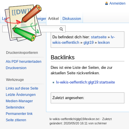
Anmelden
Lesen
Quelltext anzeigen
Artikel
Ältere Versionen
Diskussion
Du befindest dich hier:
startseite
»
lv-
wikis-oeffentlich
»
glgt19
»
lexikon
Drucken/exportieren
Backlinks
Als PDF herunterladen
Dies ist eine Liste der Seiten, die zur
Druckversion
aktuellen Seite rückverlinken.
Werkzeuge
lv-wikis-oeffentlich:glgt19:startseite
Links auf diese Seite
Letzte Änderungen
Zuletzt angesehen:
Medien-Manager
Seitenindex
Permanenter link
lv-wikis-oeffentlich/glgt19/lexikon.txt
· Zuletzt
Seite zitieren
geändert:
2020/05/20 16:11
von
schirmer