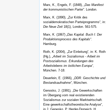
Marx, K., Engels, F. (1848),
„Das Manifest
der kommunistischen Partei“
. London.
Marx, K. (1890), „Zur Kritik des
sozialdemokratischen Parteiprogramms“, in:
Die Neue Zeit
18(1), London. 561-575.
Marx, K. (1867)
„Das Kapital. Buch I: Der
Produktionsprocess des Kapitals“
.
Hamburg.
Roth, K. (2004), „Zur Einleitung“, in: K. Roth
(Hg.),
„Arbeit im Sozialismus - Arbeit im
Postsozialismus. Erkundungen des
Arbeitslebens im östlichen Europa“
,
München. 7-18.
Deuerlein, E. (1966),
„DDR. Geschichte und
Bestandsaufnahme“
, München.
Genosko, J. (1991), „Die Gewerkschaften
im Übergang vom real existierenden
Sozialismus zur sozialen Marktwirtschaft.
Eine gewerkschaftstheoretische Analyse“,
in J. Genesko, P. Herder-Dorneich, H.