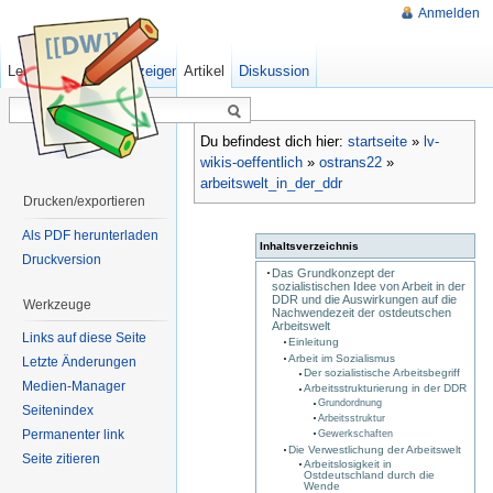
Anmelden
Lesen
Quelltext anzeigen
Artikel
Ältere Versionen
Diskussion
Du befindest dich hier:
startseite
»
lv-
wikis-oeffentlich
»
ostrans22
»
arbeitswelt_in_der_ddr
Drucken/exportieren
Als PDF herunterladen
Inhaltsverzeichnis
Druckversion
Das Grundkonzept der
sozialistischen Idee von Arbeit in der
DDR und die Auswirkungen auf die
Werkzeuge
Nachwendezeit der ostdeutschen
Arbeitswelt
Links auf diese Seite
Einleitung
Arbeit im Sozialismus
Letzte Änderungen
Der sozialistische Arbeitsbegriff
Medien-Manager
Arbeitsstrukturierung in der DDR
Grundordnung
Seitenindex
Arbeitsstruktur
Permanenter link
Gewerkschaften
Die Verwestlichung der Arbeitswelt
Seite zitieren
Arbeitslosigkeit in
Ostdeutschland durch die
Wende