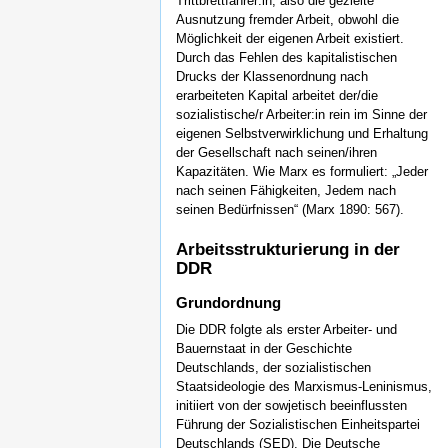
Trittbrettfahrer:in, also die gezielte
Ausnutzung fremder Arbeit, obwohl die
Möglichkeit der eigenen Arbeit existiert.
Durch das Fehlen des kapitalistischen
Drucks der Klassenordnung nach
erarbeiteten Kapital arbeitet der/die
sozialistische/r Arbeiter:in rein im Sinne der
eigenen Selbstverwirklichung und Erhaltung
der Gesellschaft nach seinen/ihren
Kapazitäten. Wie Marx es formuliert: „Jeder
nach seinen Fähigkeiten, Jedem nach
seinen Bedürfnissen“ (Marx 1890: 567).
Arbeitsstrukturierung in der
DDR
Grundordnung
Die DDR folgte als erster Arbeiter- und
Bauernstaat in der Geschichte
Deutschlands, der sozialistischen
Staatsideologie des Marxismus-Leninismus,
initiiert von der sowjetisch beeinflussten
Führung der Sozialistischen Einheitspartei
Deutschlands (SED). Die Deutsche