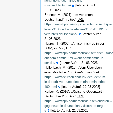
kontingentfluechtlinge-und-
russlanddeutsche/
[letzter Aufruf:
21.03.2023]
Brenner, M. (2021), „Im vereinten
Deutschland“, in:
bpd
;
URL
:
https://www.bpb.de/shop/zeitschriften/izpb/jue
leben-348/juedisches-leben-348/341619/im-
vereinten-deutschland/
[letzter Aufruf:
21.03.2023]
Haurey, T. (2006), „Antisemitismus in der
DDR“, in:
bpd
;
URL
:
https://www.bpb.de/themen/antisemitismus/dos
antisemitismus/37957/antisemitismus-in-
der-ddr/
[letzter Aufruf: 21.03.2023]
Hollenbach, M. (2015), „Vom Überleben
einer Minderheit“, in:
Deutschlandfunk
;
https://www.deutschlandfunk.de/judentum-
in-der-ddr-vom-ueberleben-einer-minderheit-
100.html
[letzter Aufruf: 22.03.2023]
Körber, K. (2016), „Jüdische Gegenwart in
Deutschland“, in:
bpd
;
URL
:
https://www.bpb.de/themen/deutschlandarchiv/
gegenwart-in-deutschland/#footnote-target-
5
[letzter Aufruf: 21.03.2023]