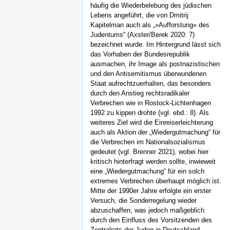
häufig die Wiederbelebung des jüdischen
Lebens angeführt, die von Dmitrij
Kapitelman auch als „»Aufforstung« des
Judentums“ (Axster/Berek 2020: 7)
bezeichnet wurde. Im Hintergrund lässt sich
das Vorhaben der Bundesrepublik
ausmachen, ihr Image als postnazistischen
und den Antisemitismus überwundenen
Staat aufrechtzuerhalten, das besonders
durch den Anstieg rechtsradikaler
Verbrechen wie in Rostock-Lichtenhagen
1992 zu kippen drohte (vgl. ebd.: 8). Als
weiteres Ziel wird die Einreiserleichterung
auch als Aktion der „Wiedergutmachung“ für
die Verbrechen im Nationalsozialismus
gedeutet (vgl. Brenner 2021), wobei hier
kritisch hinterfragt werden sollte, inwieweit
eine „Wiedergutmachung“ für ein solch
extremes Verbrechen überhaupt möglich ist.
Mitte der 1990er Jahre erfolgte ein erster
Versuch, die Sonderregelung wieder
abzuschaffen, was jedoch maßgeblich
durch den Einfluss des Vorsitzenden des
Zentralrats der Juden in Deutschland,