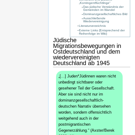
„Kontingentflüchtlinge“
Das jüdische Verständnis der
Gemeinden im Wandel
Dominanzgesellschaftliches Bild
Ausschließende
Wiedervereinigung
Literaturverzeichnis
Externe Links (Entsprechend der
Reihenfolge im Wiki)
Jüdische
Migrationsbewegungen in
Ostdeutschland und dem
wiedervereinigten
Deutschland ab 1945
„[…] Juden*Jüdinnen waren nicht
unbedingt sichtbarer oder
gesehener Teil der Gesellschaft.
Aber sie sind nicht nur im
dominanzgesellschaftlich-
deutschen Narrativ übersehen
worden, sondern offensichtlich
weitgehend auch in der
postmigrantischen
Gegenerzählung.“ (Axster/Berek