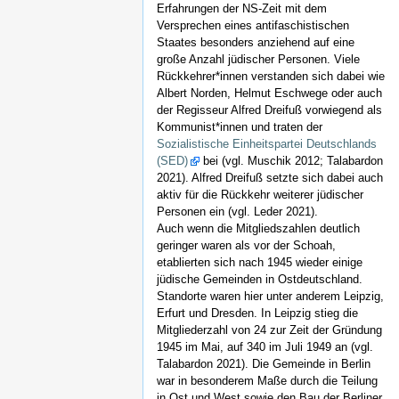
Erfahrungen der NS-Zeit mit dem
Versprechen eines antifaschistischen
Staates besonders anziehend auf eine
große Anzahl jüdischer Personen. Viele
Rückkehrer*innen verstanden sich dabei wie
Albert Norden, Helmut Eschwege oder auch
der Regisseur Alfred Dreifuß vorwiegend als
Kommunist*innen und traten der
Sozialistische Einheitspartei Deutschlands
(SED)
bei (vgl. Muschik 2012; Talabardon
2021). Alfred Dreifuß setzte sich dabei auch
aktiv für die Rückkehr weiterer jüdischer
Personen ein (vgl. Leder 2021).
Auch wenn die Mitgliedszahlen deutlich
geringer waren als vor der Schoah,
etablierten sich nach 1945 wieder einige
jüdische Gemeinden in Ostdeutschland.
Standorte waren hier unter anderem Leipzig,
Erfurt und Dresden. In Leipzig stieg die
Mitgliederzahl von 24 zur Zeit der Gründung
1945 im Mai, auf 340 im Juli 1949 an (vgl.
Talabardon 2021). Die Gemeinde in Berlin
war in besonderem Maße durch die Teilung
in Ost und West sowie den Bau der Berliner