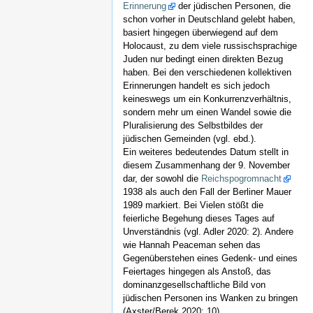
Erinnerung
der jüdischen Personen, die
schon vorher in Deutschland gelebt haben,
basiert hingegen überwiegend auf dem
Holocaust, zu dem viele russischsprachige
Juden nur bedingt einen direkten Bezug
haben. Bei den verschiedenen kollektiven
Erinnerungen handelt es sich jedoch
keineswegs um ein Konkurrenzverhältnis,
sondern mehr um einen Wandel sowie die
Pluralisierung des Selbstbildes der
jüdischen Gemeinden (vgl. ebd.).
Ein weiteres bedeutendes Datum stellt in
diesem Zusammenhang der 9. November
dar, der sowohl die
Reichspogromnacht
1938 als auch den Fall der Berliner Mauer
1989 markiert. Bei Vielen stößt die
feierliche Begehung dieses Tages auf
Unverständnis (vgl. Adler 2020: 2). Andere
wie Hannah Peaceman sehen das
Gegenüberstehen eines Gedenk- und eines
Feiertages hingegen als Anstoß, das
dominanzgesellschaftliche Bild von
jüdischen Personen ins Wanken zu bringen
(Axster/Berek 2020: 10).