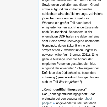
angeführt. Besonders nach dem Zerfall der
Sowjetunion verließen aus diesem Grund,
sowie aufgrund der vorherrschenden
schlechten wirtschaftlichen Lage, zahlreiche
jüdische Personen die Sowjetunion.
Während ein großer Teil nach Israel
emigrierte, kamen auch hunderttausende
nach Deutschland. Besonders in der
ehemaligen DDR trafen sie dabei auf eine
sehr kleine sowie überwiegend überalterte
Gemeinde, deren Zukunft ohne die
sowjetischen Zuwander*innen ungewiss
gewesen wäre (vgl. Brenner: 2021). Eine
genaue Aussage über die Anzahl der
migrierten Personen gestaltet sich hier,
aufgrund der erwähnten Schwierigkeit der
Definition des Jüdischseins, besonders
schwierig (genauere Ausführungen finden
sich im Teil
Wer ist jüdisch?
).
„Kontingentflüchtlingsgesetz“
Das „Kontingentflüchtlingsgesetz“, das
erstmalig bei den sogenannten
„boat
people“
angewendet wurde, war dann