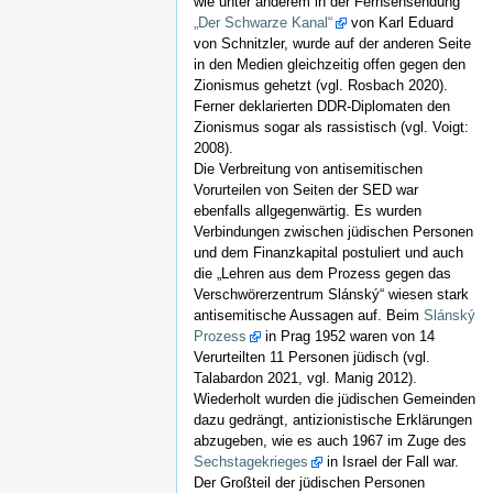
wie unter anderem in der Fernsehsendung
„Der Schwarze Kanal“
von Karl Eduard
von Schnitzler, wurde auf der anderen Seite
in den Medien gleichzeitig offen gegen den
Zionismus gehetzt (vgl. Rosbach 2020).
Ferner deklarierten DDR-Diplomaten den
Zionismus sogar als rassistisch (vgl. Voigt:
2008).
Die Verbreitung von antisemitischen
Vorurteilen von Seiten der SED war
ebenfalls allgegenwärtig. Es wurden
Verbindungen zwischen jüdischen Personen
und dem Finanzkapital postuliert und auch
die „Lehren aus dem Prozess gegen das
Verschwörerzentrum Slánský“ wiesen stark
antisemitische Aussagen auf. Beim
Slánský
Prozess
in Prag 1952 waren von 14
Verurteilten 11 Personen jüdisch (vgl.
Talabardon 2021, vgl. Manig 2012).
Wiederholt wurden die jüdischen Gemeinden
dazu gedrängt, antizionistische Erklärungen
abzugeben, wie es auch 1967 im Zuge des
Sechstagekrieges
in Israel der Fall war.
Der Großteil der jüdischen Personen