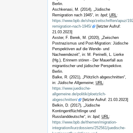
Berlin.
Aschkenasi, M. (2014), „Jüdische
Remigration nach 1945“, in:
bpd
;
URL
:
https://www.bpb.de/shop/zeitschriften/apuz/19
remigration-nach-1945/
[letzter Aufruf:
21.03.2023]
Axster, F. Berek, M. (2020), „Zwischen
Postnazismus und Post-Migration: Jüdische
Perspektiven auf die Wende- und
Nachwendezeit”, in: M. Perinelli, L. Lierke
(Hg.), Erinnern stören - Der Mauerfall aus
migrantischer und jüdischer Perspektive.
Berlin.
Balke, R. (2021), „Plötzlich abgeschnitten“,
in:
Jüdische Allgemeine
;
URL
:
https://www.juedische-
allgemeine.de/politik/ploetzlich-
abgeschnitten/
[letzter Aufruf: 21.03.2023]
Belkin, D. (2017), „Jüdische
Kontingentflüchtlinge und
Russlanddeutsche“, in:
bpd
;
URL
:
https://www.bpb.de/themen/migration-
integration/kurzdossiers/252561/juedische-