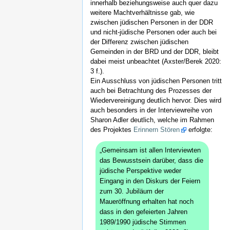
innerhalb beziehungsweise auch quer dazu
weitere Machtverhältnisse gab, wie
zwischen jüdischen Personen in der DDR
und nicht-jüdische Personen oder auch bei
der Differenz zwischen jüdischen
Gemeinden in der BRD und der DDR, bleibt
dabei meist unbeachtet (Axster/Berek 2020:
3 f.).
Ein Ausschluss von jüdischen Personen tritt
auch bei Betrachtung des Prozesses der
Wiedervereinigung deutlich hervor. Dies wird
auch besonders in der Interviewreihe von
Sharon Adler deutlich, welche im Rahmen
des Projektes
Erinnern Stören
erfolgte:
„Gemeinsam ist allen Interviewten
das Bewusstsein darüber, dass die
jüdische Perspektive weder
Eingang in den Diskurs der Feiern
zum 30. Jubiläum der
Maueröffnung erhalten hat noch
dass in den gefeierten Jahren
1989/1990 jüdische Stimmen