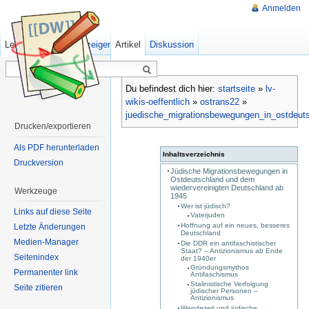
Anmelden
Lesen
Quelltext anzeigen
Artikel
Ältere Versionen
Diskussion
Du befindest dich hier:
startseite
»
lv-
wikis-oeffentlich
»
ostrans22
»
juedische_migrationsbewegungen_in_ostdeut
Drucken/exportieren
Als PDF herunterladen
Inhaltsverzeichnis
Druckversion
Jüdische Migrationsbewegungen in
Ostdeutschland und dem
wiedervereinigten Deutschland ab
Werkzeuge
1945
Wer ist jüdisch?
Links auf diese Seite
Vaterjuden
Hoffnung auf ein neues, besseres
Letzte Änderungen
Deutschland
Medien-Manager
Die DDR ein antifaschistischer
Staat? – Antizionismus ab Ende
Seitenindex
der 1940er
Gründungsmythos
Permanenter link
Antifaschismus
Stalinistische Verfolgung
Seite zitieren
jüdischer Personen –
Antizionismus
Wendezeit und jüdische