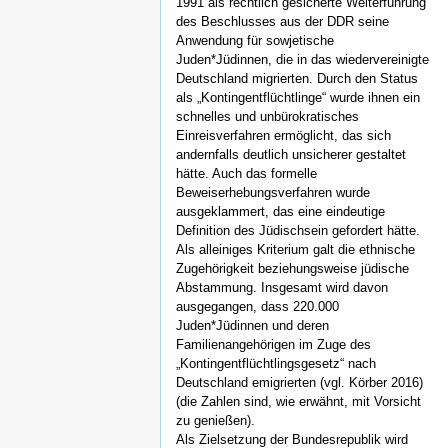
1991 als rechtlich gesicherte Weiterführung
des Beschlusses aus der DDR seine
Anwendung für sowjetische
Juden*Jüdinnen, die in das wiedervereinigte
Deutschland migrierten. Durch den Status
als „Kontingentflüchtlinge“ wurde ihnen ein
schnelles und unbürokratisches
Einreisverfahren ermöglicht, das sich
andernfalls deutlich unsicherer gestaltet
hätte. Auch das formelle
Beweiserhebungsverfahren wurde
ausgeklammert, das eine eindeutige
Definition des Jüdischsein gefordert hätte.
Als alleiniges Kriterium galt die ethnische
Zugehörigkeit beziehungsweise jüdische
Abstammung. Insgesamt wird davon
ausgegangen, dass 220.000
Juden*Jüdinnen und deren
Familienangehörigen im Zuge des
„Kontingentflüchtlingsgesetz“ nach
Deutschland emigrierten (vgl. Körber 2016)
(die Zahlen sind, wie erwähnt, mit Vorsicht
zu genießen).
Als Zielsetzung der Bundesrepublik wird