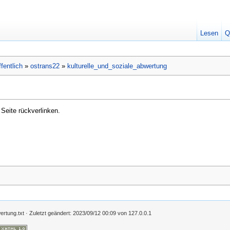
Lesen
Q
ffentlich
»
ostrans22
»
kulturelle_und_soziale_abwertung
n Seite rückverlinken.
ertung.txt
· Zuletzt geändert:
2023/09/12 00:09
von
127.0.0.1