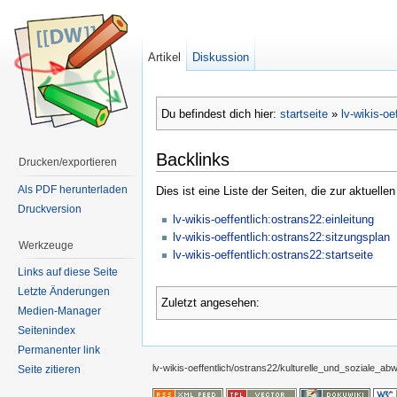
Artikel
Diskussion
Du befindest dich hier:
startseite
»
lv-wikis-oe
Backlinks
Drucken/exportieren
Als PDF herunterladen
Dies ist eine Liste der Seiten, die zur aktuelle
Druckversion
lv-wikis-oeffentlich:ostrans22:einleitung
lv-wikis-oeffentlich:ostrans22:sitzungsplan
Werkzeuge
lv-wikis-oeffentlich:ostrans22:startseite
Links auf diese Seite
Letzte Änderungen
Zuletzt angesehen:
Medien-Manager
Seitenindex
Permanenter link
lv-wikis-oeffentlich/ostrans22/kulturelle_und_soziale_abw
Seite zitieren