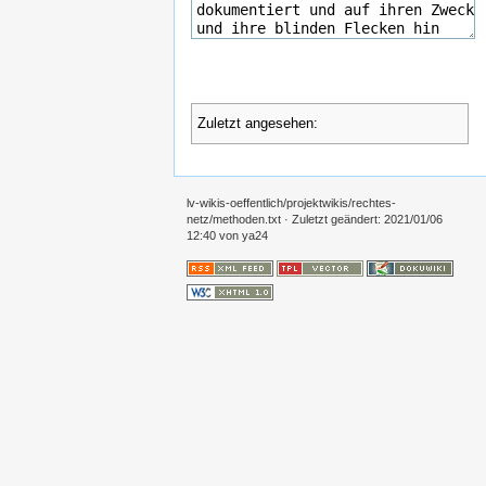
Zuletzt angesehen:
lv-wikis-oeffentlich/projektwikis/rechtes-
netz/methoden.txt
· Zuletzt geändert:
2021/01/06
12:40
von
ya24