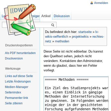
Anmelden
Lesen
Quelltext anzeigen
Artikel
Ältere Versionen
Diskussion
Du befindest dich hier:
startseite
»
lv-
wikis-oeffentlich
»
projektwikis
»
rechtes-
netz
»
methoden
Drucken/exportieren
Diese Seite ist nicht editierbar. Du kannst
Als PDF herunterladen
den Quelltext sehen, jedoch nicht
Druckversion
verändern. Kontaktiere den Administrator,
wenn du glaubst, dass hier ein Fehler
Werkzeuge
vorliegt.
Links auf diese Seite
Letzte Änderungen
Medien-Manager
Seitenindex
Permanenter link
Seite zitieren