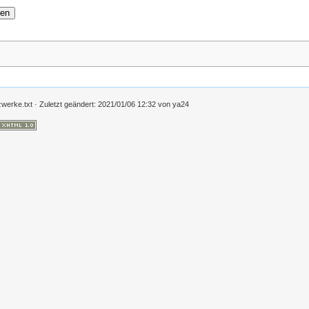
nen
zwerke.txt
· Zuletzt geändert:
2021/01/06 12:32
von
ya24