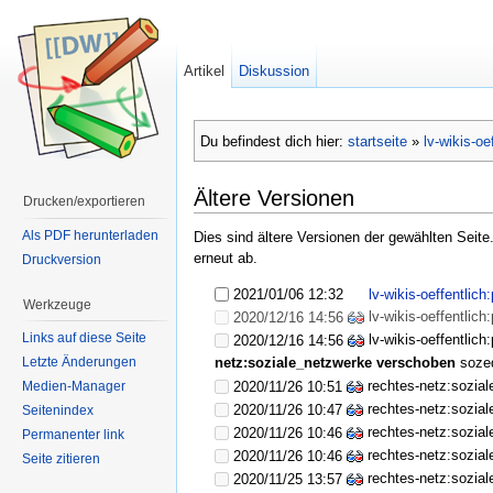
Artikel
Diskussion
Du befindest dich hier:
startseite
»
lv-wikis-oe
Ältere Versionen
Drucken/exportieren
Als PDF herunterladen
Dies sind ältere Versionen der gewählten Seit
erneut ab.
Druckversion
2021/01/06 12:32
lv-wikis-oeffentlic
Werkzeuge
lv-wikis-oeffentlic
2020/12/16 14:56
Links auf diese Seite
lv-wikis-oeffentlic
2020/12/16 14:56
Letzte Änderungen
netz:soziale_netzwerke verschoben
soze
rechtes-netz:sozia
2020/11/26 10:51
Medien-Manager
rechtes-netz:sozia
2020/11/26 10:47
Seitenindex
rechtes-netz:sozia
2020/11/26 10:46
Permanenter link
rechtes-netz:sozia
2020/11/26 10:46
Seite zitieren
rechtes-netz:sozia
2020/11/25 13:57