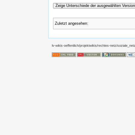
Zeige Unterschiede der ausgewählten Versio
Zuletzt angesehen:
lv-wikis-oeffentlich/projektwikis/rechtes-netz/soziale_net