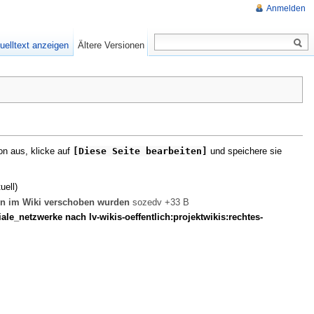
Anmelden
uelltext anzeigen
Ältere Versionen
on aus, klicke auf
[Diese Seite bearbeiten]
und speichere sie
uell)
ten im Wiki verschoben wurden
sozedv
+33 B
ale_netzwerke nach lv-wikis-oeffentlich:projektwikis:rechtes-