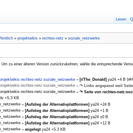
Lesen
Q
ffentlich
»
projektwikis
»
rechtes-netz
»
soziale_netzwerke
e. Um zu einer älteren Version zurückzukehren, wähle die entsprechende Versi
(akt
h:projektwikis:rechtes-netz:soziale_netzwerke
– [r/The_Donald]
ya24
+4 B
h:projektwikis:rechtes-netz:soziale_netzwerke
– ↷ Links angepasst weil Sei
h:projektwikis:rechtes-netz:soziale_netzwerke
– ↷ Seite von rechtes-netz:sozi
dv
+5.3 KB
le_netzwerke
– [Aufstieg der Alternativplattformen]
ya24
+24 B
le_netzwerke
– [Aufstieg der Alternativplattformen]
ya24
+1 B
le_netzwerke
– [Aufstieg der Alternativplattformen]
ya24
±0 B
le_netzwerke
– [Aufstieg der Alternativplattformen]
ya24
+12 B
le_netzwerke
– angelegt
ya24
+5.3 KB