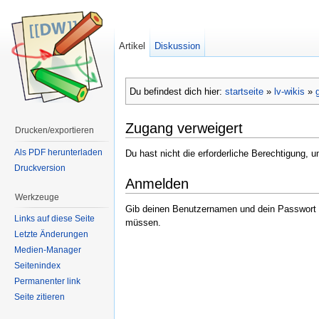
Artikel
Diskussion
Du befindest dich hier:
startseite
»
lv-wikis
»
Zugang verweigert
Drucken/exportieren
Als PDF herunterladen
Du hast nicht die erforderliche Berechtigung, 
Druckversion
Anmelden
Werkzeuge
Gib deinen Benutzernamen und dein Passwort in
Links auf diese Seite
müssen.
Letzte Änderungen
Medien-Manager
Seitenindex
Permanenter link
Seite zitieren