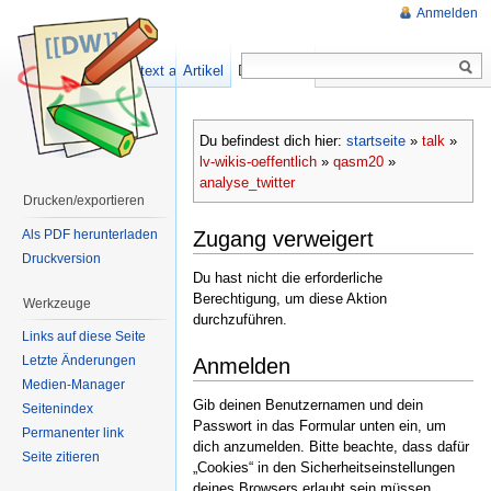
Anmelden
Quelltext anzeigen
Artikel
Diskussion
Du befindest dich hier:
startseite
»
talk
»
lv-wikis-oeffentlich
»
qasm20
»
analyse_twitter
Drucken/exportieren
Zugang verweigert
Als PDF herunterladen
Druckversion
Du hast nicht die erforderliche
Berechtigung, um diese Aktion
Werkzeuge
durchzuführen.
Links auf diese Seite
Letzte Änderungen
Anmelden
Medien-Manager
Gib deinen Benutzernamen und dein
Seitenindex
Passwort in das Formular unten ein, um
Permanenter link
dich anzumelden. Bitte beachte, dass dafür
Seite zitieren
„Cookies“ in den Sicherheitseinstellungen
deines Browsers erlaubt sein müssen.