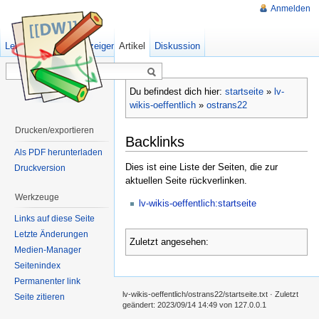
Anmelden
Lesen
Quelltext anzeigen
Artikel
Ältere Versionen
Diskussion
Du befindest dich hier:
startseite
»
lv-
wikis-oeffentlich
»
ostrans22
Drucken/exportieren
Backlinks
Als PDF herunterladen
Dies ist eine Liste der Seiten, die zur
Druckversion
aktuellen Seite rückverlinken.
Werkzeuge
lv-wikis-oeffentlich:startseite
Links auf diese Seite
Letzte Änderungen
Zuletzt angesehen:
Medien-Manager
Seitenindex
Permanenter link
lv-wikis-oeffentlich/ostrans22/startseite.txt
· Zuletzt
Seite zitieren
geändert:
2023/09/14 14:49
von
127.0.0.1