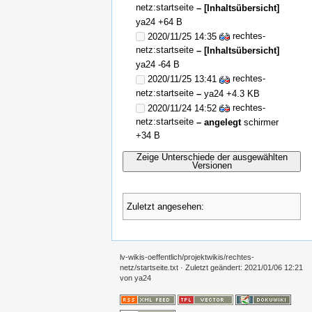
netz:startseite
– [Inhaltsübersicht]
ya24
+64 B
rechtes-
2020/11/25 14:35
netz:startseite
– [Inhaltsübersicht]
ya24
-64 B
rechtes-
2020/11/25 13:41
netz:startseite
–
ya24
+4.3 KB
rechtes-
2020/11/24 14:52
netz:startseite
– angelegt
schirmer
+34 B
Zeige Unterschiede der ausgewählten
Versionen
Zuletzt angesehen:
lv-wikis-oeffentlich/projektwikis/rechtes-
netz/startseite.txt
· Zuletzt geändert:
2021/01/06 12:21
von
ya24