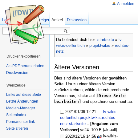
Anmelden
Lesen
Quelltext anzeigen
Artikel
Ältere Versionen
Diskussion
Du befindest dich hier:
startseite
»
lv-
wikis-oeffentlich
»
projektwikis
»
rechtes-
netz
Drucken/exportieren
Ältere Versionen
Als PDF herunterladen
Druckversion
Dies sind ältere Versionen der gewählten
Seite. Um zu einer älteren Version
Werkzeuge
zurückzukehren, wähle die entsprechende
Links auf diese Seite
Version aus, klicke auf
[Diese Seite
Letzte Änderungen
bearbeiten]
und speichere sie erneut ab.
Medien-Manager
2021/01/06 12:21
lv-wikis-
Seitenindex
oeffentlich:projektwikis:rechtes-
Permanenter link
netz:startseite
– [Angaben zum
Seite zitieren
(aktuell)
Verfasser]
ya24
-100 B
lv-wikis-
2020/12/16 14:56