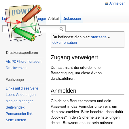
Anmelden
Lesen
Quelltext anzeigen
Artikel
Ältere Versionen
Diskussion
Du befindest dich hier:
startseite
»
dokumentation
Drucken/exportieren
Zugang verweigert
Als PDF herunterladen
Du hast nicht die erforderliche
Druckversion
Berechtigung, um diese Aktion
durchzuführen.
Werkzeuge
Links auf diese Seite
Anmelden
Letzte Änderungen
Gib deinen Benutzernamen und dein
Medien-Manager
Passwort in das Formular unten ein, um
Seitenindex
dich anzumelden. Bitte beachte, dass dafür
Permanenter link
„Cookies“ in den Sicherheitseinstellungen
Seite zitieren
deines Browsers erlaubt sein müssen.