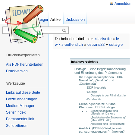
Anmelden
Lesen
Quelltext anzeigen
Artikel
Ältere Versionen
Diskussion
Du befindest dich hier:
startseite
»
lv-
wikis-oeffentlich
»
ostrans22
»
ostalgie
Drucken/exportieren
Inhaltsverzeichnis
Als PDF herunterladen
Ostalgie – eine Begriffsannäherung
Druckversion
und Einordnung des Phänomens
Die Begriffskonzeptionen „DDR-
Nostalgie“, „Ostalgie“ und
Werkzeuge
„Ostidentität“
DDR-Nostalgie
Ostalgie
Links auf diese Seite
Ostalgie in der Filmindustrie
Letzte Änderungen
Ostidentität
Erklärungsansätze für das
Medien-Manager
Phänomen DDR-Nostalgie
Erinnerungskultur und
Seitenindex
öffentlicher Diskurs
„Soziokulturelle Entwertung“
Permanenter link
(Mau 2019: 205)
Nostalgie und Idealisierung
Seite zitieren
Ausblick: (DDR-N)Ostalgie – ein
transgenerationales Phänomen?