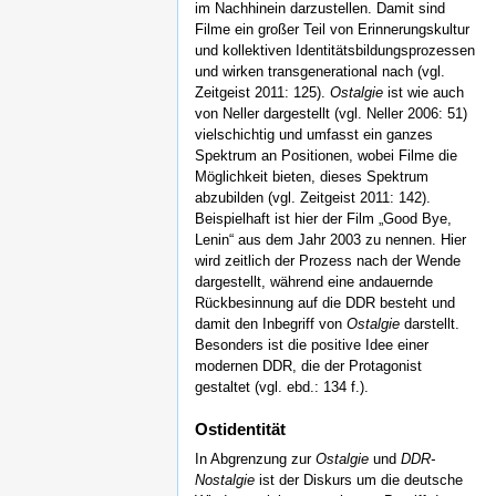
im Nachhinein darzustellen. Damit sind
Filme ein großer Teil von Erinnerungskultur
und kollektiven Identitätsbildungsprozessen
und wirken transgenerational nach (vgl.
Zeitgeist 2011: 125).
Ostalgie
ist wie auch
von Neller dargestellt (vgl. Neller 2006: 51)
vielschichtig und umfasst ein ganzes
Spektrum an Positionen, wobei Filme die
Möglichkeit bieten, dieses Spektrum
abzubilden (vgl. Zeitgeist 2011: 142).
Beispielhaft ist hier der Film „Good Bye,
Lenin“ aus dem Jahr 2003 zu nennen. Hier
wird zeitlich der Prozess nach der Wende
dargestellt, während eine andauernde
Rückbesinnung auf die DDR besteht und
damit den Inbegriff von
Ostalgie
darstellt.
Besonders ist die positive Idee einer
modernen DDR, die der Protagonist
gestaltet (vgl. ebd.: 134 f.).
Ostidentität
In Abgrenzung zur
Ostalgie
und
DDR-
Nostalgie
ist der Diskurs um die deutsche