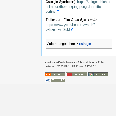
Ostalgie-Symbolen):
https://zeitgeschichte-
online.de/themen/ping-pong-der-mitte-
berlins
Trailer zum Film
Good Bye, Lenin!
:
https://www.youtube.com/watch?
v=bznjeEx98uM
Zuletzt angesehen:
•
ostalgie
lv-wikis-oeffentlich/ostrans22/ostalgie.txt
· Zuletzt
geändert:
2023/09/11 15:12
von
127.0.0.1