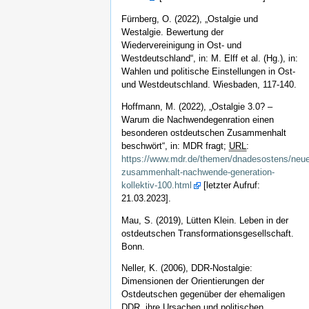
Fürnberg, O. (2022), „Ostalgie und
Westalgie. Bewertung der
Wiedervereinigung in Ost- und
Westdeutschland“, in: M. Elff et al. (Hg.), in:
Wahlen und politische Einstellungen in Ost-
und Westdeutschland. Wiesbaden, 117-140.
Hoffmann, M. (2022), „Ostalgie 3.0? –
Warum die Nachwendegenration einen
besonderen ostdeutschen Zusammenhalt
beschwört“, in: MDR fragt;
URL
:
https://www.mdr.de/themen/dnadesostens/neue
zusammenhalt-nachwende-generation-
kollektiv-100.html
[letzter Aufruf:
21.03.2023].
Mau, S. (2019), Lütten Klein. Leben in der
ostdeutschen Transformationsgesellschaft.
Bonn.
Neller, K. (2006), DDR-Nostalgie:
Dimensionen der Orientierungen der
Ostdeutschen gegenüber der ehemaligen
DDR, ihre Ursachen und politischen