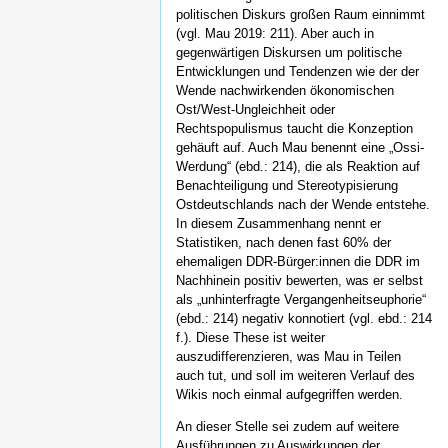
politischen Diskurs großen Raum einnimmt
(vgl. Mau 2019: 211). Aber auch in
gegenwärtigen Diskursen um politische
Entwicklungen und Tendenzen wie der der
Wende nachwirkenden ökonomischen
Ost/West-Ungleichheit oder
Rechtspopulismus taucht die Konzeption
gehäuft auf. Auch Mau benennt eine „Ossi-
Werdung“ (ebd.: 214), die als Reaktion auf
Benachteiligung und Stereotypisierung
Ostdeutschlands nach der Wende entstehe.
In diesem Zusammenhang nennt er
Statistiken, nach denen fast 60% der
ehemaligen DDR-Bürger:innen die DDR im
Nachhinein positiv bewerten, was er selbst
als „unhinterfragte Vergangenheitseuphorie“
(ebd.: 214) negativ konnotiert (vgl. ebd.: 214
f.). Diese These ist weiter
auszudifferenzieren, was Mau in Teilen
auch tut, und soll im weiteren Verlauf des
Wikis noch einmal aufgegriffen werden.
An dieser Stelle sei zudem auf weitere
Ausführungen zu Auswirkungen der