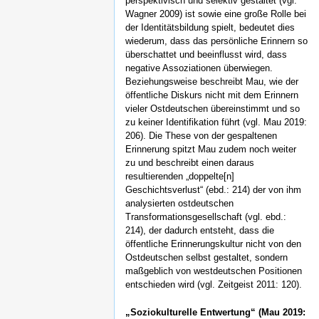
perspektivisch und selektiv gestaltet (vgl.
Wagner 2009) ist sowie eine große Rolle bei
der Identitätsbildung spielt, bedeutet dies
wiederum, dass das persönliche Erinnern so
überschattet und beeinflusst wird, dass
negative Assoziationen überwiegen.
Beziehungsweise beschreibt Mau, wie der
öffentliche Diskurs nicht mit dem Erinnern
vieler Ostdeutschen übereinstimmt und so
zu keiner Identifikation führt (vgl. Mau 2019:
206). Die These von der gespaltenen
Erinnerung spitzt Mau zudem noch weiter
zu und beschreibt einen daraus
resultierenden „doppelte[n]
Geschichtsverlust“ (ebd.: 214) der von ihm
analysierten ostdeutschen
Transformationsgesellschaft (vgl. ebd.:
214), der dadurch entsteht, dass die
öffentliche Erinnerungskultur nicht von den
Ostdeutschen selbst gestaltet, sondern
maßgeblich von westdeutschen Positionen
entschieden wird (vgl. Zeitgeist 2011: 120).
„Soziokulturelle Entwertung“ (Mau 2019: