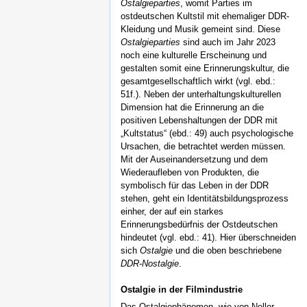
Ostalgieparties
, womit Parties im
ostdeutschen Kultstil mit ehemaliger DDR-
Kleidung und Musik gemeint sind. Diese
Ostalgieparties
sind auch im Jahr 2023
noch eine kulturelle Erscheinung und
gestalten somit eine Erinnerungskultur, die
gesamtgesellschaftlich wirkt (vgl. ebd.:
51f.). Neben der unterhaltungskulturellen
Dimension hat die Erinnerung an die
positiven Lebenshaltungen der DDR mit
„Kultstatus“ (ebd.: 49) auch psychologische
Ursachen, die betrachtet werden müssen.
Mit der Auseinandersetzung und dem
Wiederaufleben von Produkten, die
symbolisch für das Leben in der DDR
stehen, geht ein Identitätsbildungsprozess
einher, der auf ein starkes
Erinnerungsbedürfnis der Ostdeutschen
hindeutet (vgl. ebd.: 41). Hier überschneiden
sich
Ostalgie
und die oben beschriebene
DDR-Nostalgie
.
Ostalgie in der Filmindustrie
Das Ostalgiephänomen, wie von Neller