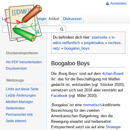
Anmelden
Lesen
Quelltext anzeigen
Artikel
Ältere Versionen
Diskussion
Du befindest dich hier:
startseite
»
lv-
wikis-oeffentlich
»
projektwikis
»
rechtes-
netz
»
boogaloo_boys
Drucken/exportieren
Boogaloo Boys
Als PDF herunterladen
Druckversion
Die ‚Boog Boys‛ sind auf dem
4chan-Board
/k/, das für die Beschäftigung mit Waffen
Werkzeuge
gedacht ist, entstanden (vgl. Stöcker 2020),
Links auf diese Seite
vernetzen sich seit 2018 aber verstärkt auf
Letzte Änderungen
Facebook
(vgl. Miller 2020).
Medien-Manager
‚Boogaloo‛ ist eine
memetisch
-kodifzierte
Seitenindex
Bezeichnung für den zweiten
Permanenter link
Amerikanischen Bürgerkrieg, den die
Seite zitieren
Bewegung erwartet und herbeisehnt.
Entsprechend setzt sie auf eine
Strategie