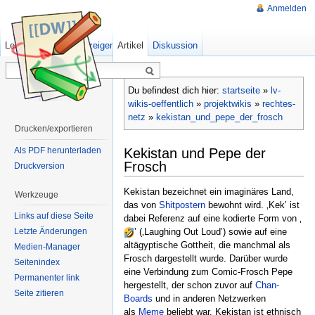
Anmelden
Lesen
Quelltext anzeigen
Artikel
Ältere Versionen
Diskussion
Du befindest dich hier:
startseite
»
lv-
wikis-oeffentlich
»
projektwikis
»
rechtes-
netz
»
kekistan_und_pepe_der_frosch
Drucken/exportieren
Kekistan und Pepe der
Als PDF herunterladen
Frosch
Druckversion
Kekistan bezeichnet ein imaginäres Land,
Werkzeuge
das von
Shitpostern
bewohnt wird. ‚Kek‛ ist
Links auf diese Seite
dabei Referenz auf eine kodierte Form von ‚
Letzte Änderungen
‛ (‚Laughing Out Loud‛) sowie auf eine
altägyptische Gottheit, die manchmal als
Medien-Manager
Frosch dargestellt wurde. Darüber wurde
Seitenindex
eine Verbindung zum Comic-Frosch Pepe
Permanenter link
hergestellt, der schon zuvor auf
Chan-
Seite zitieren
Boards
und in anderen Netzwerken
als
Meme
beliebt war. Kekistan ist ethnisch