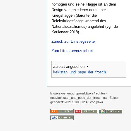
homogen und seine Flagge ist an dem
Design verschiedener deutscher
Kriegsflaggen (darunter die
Reichskriegsflagge während des
Nationalsozialismus) angelehnt (vgl. de
Keulenaar 2018).
Zurück zur Einstiegsseite
Zum Literaturverzeichnis
Zuletzt angesehen:
•
kekistan_und_pepe_der_frosch
lv-wikis-oeffentlich/projektwikis/rechtes-
netz/kekistan_und_pepe_der_frosch.txt
· Zuletzt
geändert:
2021/01/06 12:43
von
ya24