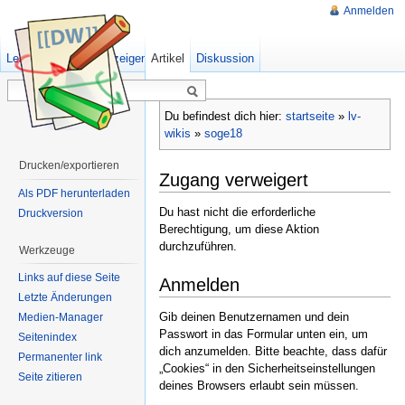
Anmelden
Lesen
Quelltext anzeigen
Artikel
Ältere Versionen
Diskussion
Du befindest dich hier:
startseite
»
lv-
wikis
»
soge18
Drucken/exportieren
Zugang verweigert
Als PDF herunterladen
Du hast nicht die erforderliche
Druckversion
Berechtigung, um diese Aktion
durchzuführen.
Werkzeuge
Links auf diese Seite
Anmelden
Letzte Änderungen
Gib deinen Benutzernamen und dein
Medien-Manager
Passwort in das Formular unten ein, um
Seitenindex
dich anzumelden. Bitte beachte, dass dafür
Permanenter link
„Cookies“ in den Sicherheitseinstellungen
Seite zitieren
deines Browsers erlaubt sein müssen.