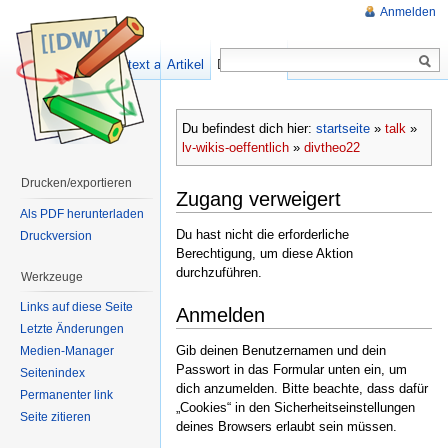
Anmelden
Quelltext anzeigen
Artikel
Diskussion
Du befindest dich hier:
startseite
»
talk
»
lv-wikis-oeffentlich
»
divtheo22
Drucken/exportieren
Zugang verweigert
Als PDF herunterladen
Du hast nicht die erforderliche
Druckversion
Berechtigung, um diese Aktion
durchzuführen.
Werkzeuge
Links auf diese Seite
Anmelden
Letzte Änderungen
Gib deinen Benutzernamen und dein
Medien-Manager
Passwort in das Formular unten ein, um
Seitenindex
dich anzumelden. Bitte beachte, dass dafür
Permanenter link
„Cookies“ in den Sicherheitseinstellungen
Seite zitieren
deines Browsers erlaubt sein müssen.