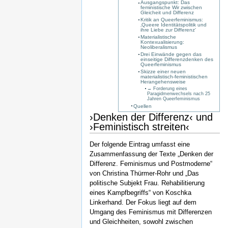
Ausgangspunkt: Das
feministische Wir zwischen
Gleicheit und Differenz
Kritik an Queerfeminismus:
‚Queere Identitätspolitik und
ihre Liebe zur Differenz‘
Materialistische
Kontexualisierung:
Neoliberalismus
Drei Einwände gegen das
einseitige Differenzdenken des
Queerfeminismus
Skizze einer neuen
materialistisch-feministischen
Herangehensweise
→ Forderung eines
Paragidmenwechsels nach 25
Jahren Queerfeminismus
Quellen
›Denken der Differenz‹ und
›Feministisch streiten‹
Der folgende Eintrag umfasst eine
Zusammenfassung der Texte „Denken der
Differenz. Feminismus und Postmoderne“
von Christina Thürmer-Rohr und „Das
politische Subjekt Frau. Rehabilitierung
eines Kampfbegriffs“ von Koschka
Linkerhand. Der Fokus liegt auf dem
Umgang des Feminismus mit Differenzen
und Gleichheiten, sowohl zwischen