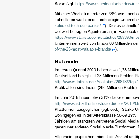
Börse (vgl.
https://www.sueddeutsche.de/wirtsc
Mit einer Wachstumsrate von 38% war Faceboo
schnellsten wachsende Technologie-Unternehme
selected-tech-companies/
). Dieses schnell
weltweit befragten Agenturen an, in Facebook d
https://www.statista.com/statistics/259390/mos
Unternehmenswert von knapp 80 Milliarden den 
of-the-25-most-valuable-brands/
).
Nutzende
Im ersten Quartal 2020 haben etwa 1,73 Milli
Deutschland belegt mit 28 Millionen Profilen Pl
http://www.statista.com/statistics/268136/top
Profilzahlen sind Indien (280 Millionen Profile),
Im Jahr 2019 haben etwa 31% der Gesamtbevöl
http://www.ard-zdf-onlinestudie.de/files/2019
Plattformen ausgeglichen (vgl. ebd.). Starke U
wohingegen es in der Altersklasse 50-69 19%, b
Jährigen am stärksten vertretene Social Media
gegenüber anderen Social Media-Plattformen. 
Allgemein gesprochen, nimmt die Anzahl an täg