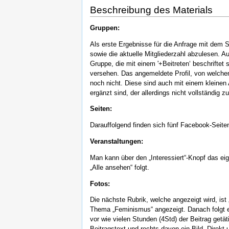
Beschreibung des Materials
Gruppen:
Als erste Ergebnisse für die Anfrage mit dem 
sowie die aktuelle Mitgliederzahl abzulesen. A
Gruppe, die mit einem '+Beitreten‘ beschriftet 
versehen. Das angemeldete Profil, von welchem
noch nicht. Diese sind auch mit einem kleinen
ergänzt sind, der allerdings nicht vollständig
Seiten:
Darauffolgend finden sich fünf Facebook-Seiten.
Veranstaltungen:
Man kann über den „Interessiert“-Knopf das eig
„Alle ansehen“ folgt.
Fotos:
Die nächste Rubrik, welche angezeigt wird, ist
Thema „Feminismus“ angezeigt. Danach folgt ein
vor wie vielen Stunden (4Std) der Beitrag getä
Beitragstext und rechts davon ein Bild. Direkt