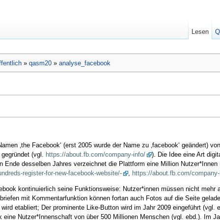
Lesen
Q
ffentlich
»
qasm20
»
analyse_facebook
amen ‚the Facebook‘ (erst 2005 wurde der Name zu ‚facebook‘ geändert) vo
 gegründet (vgl.
https://about.fb.com/company-info/
). Die Idee eine Art digi
n Ende desselben Jahres verzeichnet die Plattform eine Million Nutzer*Innen 
ndreds-register-for-new-facebook-website/-
,
https://about.fb.com/company-
cebook kontinuierlich seine Funktionsweise: Nutzer*innen müssen nicht mehr 
kbriefen mit Kommentarfunktion können fortan auch Fotos auf die Seite gelade
wird etabliert; Der prominente Like-Button wird im Jahr 2009 eingeführt (vgl.
 eine Nutzer*Innenschaft von über 500 Millionen Menschen (vgl. ebd.). Im J