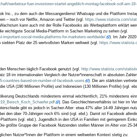
haft/werbetour-fuer-investoren-startet-angeblich-montag-facebook-soll-am-18
k Inc., zu dem auch der Messangerdienst Whatsapp und die Plattform Insta
n – noch vor Netflix, Amazon und Twitter (vgl.
https://www.statista.com/stat
e Wachstum kann auch mit der Rolle Facebooks als Werbeplattform erklärt w
ie wichtigste Social Media-Plattform in Sachen Marketing zu sehen (vgl.
t-important-social-media-platforms-for-marketers-worldwide/
). Im Jahr 202
siebten Platz der 25 wertvollsten Marken weltweit (vgl.
https://www.statista.
arden Menschen täglich Facebook genutzt (vgl.
http://www.statista.com/statis
atz 18 im internationalen Vergleich der Nutzer*innenschaft in absoluten Zahlen
-15-countries-based-on-number-of-facebook-users
). Die am stärksten vertret
 die USA (190 Millionen Profile) und Indonesien (130 Millionen Profile) (vgl. ebd
kerung Deutschlands mindestens einmal wöchtentlich, 21% mindestens einma
/0919_Beisch_Koch_Schaefer.pdf
). Das Geschlechterverhältnis ist hier im V
nterschiede gibt es jedoch in Sachen Alter: etwa 47% aller 14-49 Jährigen n
ei den über 70-Jährigen noch 6% sind (vgl. ebd.). Damit ist Facebook allerd
-Plattform (vgl. ebd.). Jugendlich in den USA in Familien mit geringerem Ein
Die größte Gruppe der Facebook Nutzenden stellen Männer im Alter von 25-34
lichen Nutzer*Innen der Plattform in einem weltweiten Kontext stetig zu: