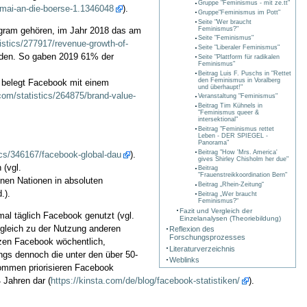
Gruppe "Feminismus - mit ze.tt"
-mai-an-die-boerse-1.1346048
).
Gruppe"Feminismus im Pott"
Seite "Wer braucht
gram gehören, im Jahr 2018 das am
Feminismus?"
Seite "Feminismus"
istics/277917/revenue-growth-of-
Seite "Liberaler Feminismus"
erden. So gaben 2019 61% der
Seite "Plattform für radikalen
Feminismus"
Beitrag Luis F. Puschs in "Rettet
den Feminismus in Voralberg
0 belegt Facebook mit einem
und überhaupt!"
com/statistics/264875/brand-value-
Veranstaltung "Feminismus"
Beitrag Tim Kühnels in
"Feminismus queer &
intersektional"
Beitrag "Feminismus rettet
Leben - DER SPIEGEL -
Panorama"
Beitrag "How 'Mrs. America'
tics/346167/facebook-global-dau
).
gives Shirley Chisholm her due"
 (vgl.
Beitrag
"Frauenstreikkoordination Bern"
enen Nationen in absoluten
Beitrag „Rhein-Zeitung“
.).
Beitrag „Wer braucht
Feminismus?“
Fazit und Vergleich der
l täglich Facebook genutzt (vgl.
Einzelanalysen (Theoriebildung)
ergleich zu der Nutzung anderen
Reflexion des
Forschungsprozesses
utzen Facebook wöchentlich,
Literaturverzeichnis
ings dennoch die unter den über 50-
Weblinks
kommen priorisieren Facebook
 Jahren dar (
https://kinsta.com/de/blog/facebook-statistiken/
).