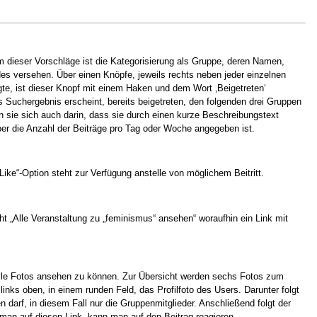
 dieser Vorschläge ist die Kategorisierung als Gruppe, deren Namen,
des versehen. Über einen Knöpfe, jeweils rechts neben jeder einzelnen
olgte, ist dieser Knopf mit einem Haken und dem Wort ‚Beigetreten‘
Suchergebnis erscheint, bereits beigetreten, den folgenden drei Gruppen
 sie sich auch darin, dass sie durch einen kurze Beschreibungstext
über die Anzahl der Beiträge pro Tag oder Woche angegeben ist.
Like“-Option steht zur Verfügung anstelle von möglichem Beitritt.
t „Alle Veranstaltung zu „feminismus“ ansehen“ woraufhin ein Link mit
m alle Fotos ansehen zu können. Zur Übersicht werden sechs Fotos zum
inks oben, in einem runden Feld, das Profilfoto des Users. Darunter folgt
 darf, in diesem Fall nur die Gruppenmitglieder. Anschließend folgt der
t man auf diesen Link, kann man auf den Beitrag reagieren.