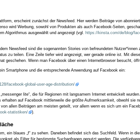
attform, erscheint zunächst der Newsfeed. Hier werden Beiträge von abonniert
Ebenso wird Werbung, sowohl von Produkten als auch Facebook-Seiten, gescha
em Algorithmus ausgewählt und angezeigt (vgl.
https://kinsta.com/de/blog/fac
er dem Newsfeed sind die sogenannten Stories von befreundeten Nutzer*innen
atus zu teilen. Eine Zeile tiefer wird angezeigt, wer gerade online ist. Mit
nat geschehen. Wenn man Facebook über einen Internetbrowser besucht, öffnet
er ein Smartphone und die entsprechende Anwendung auf Facebook ein:
128/facebook-global-user-age-distribution/
ie „messenger lite“, die für Regionen mit langsamem Internet entwickelt wurd
s erhalten auf Facebook mittlerweile die größte Aufmerksamkeit, obwohl sie
von allen Beiträgen am meisten geteilt, vor allem wenn es sich um ein Facebo
ook-statistiken/
).
läche
, ein blaues „f“ zu sehen. Daneben befindet sich das Suchfeld. Wenn in diese
konkret als Filter für bestimmte Suchanfragen genutzt werden. Die verfügbaren