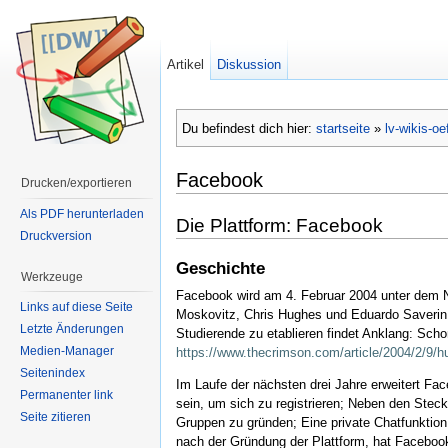
Artikel
Diskussion
Du befindest dich hier:
startseite
»
lv-wikis-oe
Facebook
Drucken/exportieren
Als PDF herunterladen
Die Plattform: Facebook
Druckversion
Geschichte
Werkzeuge
Facebook wird am 4. Februar 2004 unter dem N
Links auf diese Seite
Moskovitz, Chris Hughes und Eduardo Saverin
Letzte Änderungen
Studierende zu etablieren findet Anklang: Scho
Medien-Manager
https://www.thecrimson.com/article/2004/2/9/hu
Seitenindex
Im Laufe der nächsten drei Jahre erweitert Fa
Permanenter link
sein, um sich zu registrieren; Neben den Stec
Seite zitieren
Gruppen zu gründen; Eine private Chatfunktion 
nach der Gründung der Plattform, hat Facebook