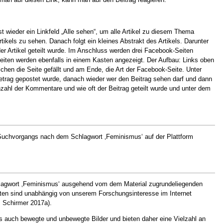
t wieder ein Linkfeld „Alle sehen“, um alle Artikel zu diesem Thema
tikels zu sehen. Danach folgt ein kleines Abstrakt des Artikels. Darunter
der Artikel geteilt wurde. Im Anschluss werden drei Facebook-Seiten
Seiten werden ebenfalls in einem Kasten angezeigt. Der Aufbau: Links oben
lchen die Seite gefällt und am Ende, die Art der Facebook-Seite. Unter
 Betrag gepostet wurde, danach wieder wer den Beitrag sehen darf und dann
nzahl der Kommentare und wie oft der Beitrag geteilt wurde und unter dem
 Suchvorgangs nach dem Schlagwort ‚Feminismus‘ auf der Plattform
hlagwort ‚Feminismus‘ ausgehend vom dem Material zugrundeliegenden
 Daten sind unabhängig von unserem Forschungsinteresse im Internet
l. Schirmer 2017a).
ls auch bewegte und unbewegte Bilder und bieten daher eine Vielzahl an