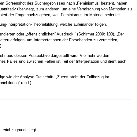
einem Screenshot des Suchergebnisses nach ‚Feminismus‘ besteht, haben
 quantitativ überwiegt, zum anderen, um eine Vermischung von Methoden zu
siert der Frage nachzugehen, was Feminismus im Material bedeutet.
lung-Interpretation-Theoriebildung, welche aufeinander folgen.
endierten oder „offensichtlichen“ Ausdruck.“ (Schirmer 2009: 103). „Der
getreu erfolgen, um Interpretationen der Forschenden zu vermeiden,
).
mehr aus dessen Perspektive dargestellt wird. Vielmehr werden
 Falles und zwischen Fällen ist Teil der Interpretation und dient auch
ge wie der Analyse-Dreischritt: „Zuerst steht der Fallbezug im
riebildung“ (ebd.).
erial zugrunde liegt.