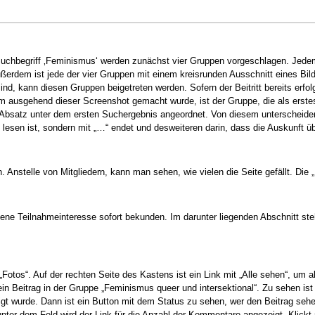
Suchbegriff ‚Feminismus‘ werden zunächst vier Gruppen vorgeschlagen. Jedem
ußerdem ist jede der vier Gruppen mit einem kreisrunden Ausschnitt eines Bil
sind, kann diesen Gruppen beigetreten werden. Sofern der Beitritt bereits erf
 ausgehend dieser Screenshot gemacht wurde, ist der Gruppe, die als erstes 
 Absatz unter dem ersten Suchergebnis angeordnet. Von diesem unterscheiden
 zu lesen ist, sondern mit „…“ endet und desweiteren darin, dass die Auskunft 
 Anstelle von Mitgliedern, kann man sehen, wie vielen die Seite gefällt. Die „
ene Teilnahmeinteresse sofort bekunden. Im darunter liegenden Abschnitt steh
 „Fotos“. Auf der rechten Seite des Kastens ist ein Link mit „Alle sehen“, u
 Beitrag in der Gruppe „Feminismus queer und intersektional“. Zu sehen ist l
tigt wurde. Dann ist ein Button mit dem Status zu sehen, wer den Beitrag sehen
 unter dem Feld wird der Link für die Anzahl der Kommentare angezeigt. Klick