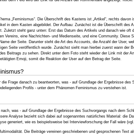
hema „Feminismus“. Die Überschrift des Kastens ist „Artikel“, rechts davon is
kel in dem Kasten abgebildet. Der Aufbau: Zunächst ist die Überschrift des Ar
st. Zuletzt steht ganz unten: Erst das Datum des Artikels und danach wie oft 
kalen Vereins, eine Nachrichten- und Medienseite, und eine Community. Diese 
r Name der Seite. Darunter steht die Art des Accounts, die Anzahl der User, we
eiligen Seite veröffentlich wurde. Zunächst sieht man hierbei zuerst wann der
des Beitrags zu sehen. Direkt unter dem Foto steht wieder der Link mit der A
getätigten Emoji, somit die Reaktion der User auf den Betrag der Seite.
minismus?
ir die Frage danach zu beantworten, was - auf Grundlage der Ergebnisse des
deliegenden Profils - unter dem Phänomen Feminismus zu verstehen ist.
age nach, was - auf Grundlage der Ergebnisse des Suchvorgangs nach dem Sc
Unsere Analyse bezieht sich dabei auf sogenanntes natürliches Material: die
alyse generiert, wie es beispielsweise bei Interviewforschung der Fall wäre (vg
 Multimodalität. Die Beiträge vereinen geschriebenen und gesprochenen Text a