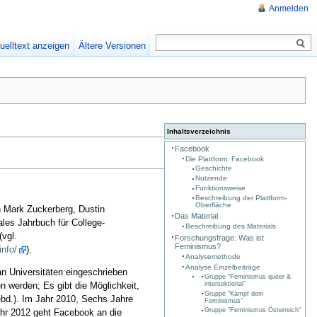
Anmelden
uelltext anzeigen
Ältere Versionen
Inhaltsverzeichnis
Facebook
Die Plattform: Facebook
Geschichte
Nutzende
Funktionsweise
Beschreibung der Plattform-
Oberfläche
n Mark Zuckerberg, Dustin
Das Material
tales Jahrbuch für College-
Beschreibung des Materials
(vgl.
Forschungsfrage: Was ist
Feminismus?
info/
).
Analysemethode
Analyse Einzelbeiträge
an Universitäten eingeschrieben
Gruppe "Feminismus queer &
n werden; Es gibt die Möglichkeit,
intersektional"
Gruppe "Kampf dem
 ebd.). Im Jahr 2010, Sechs Jahre
Feminismus"
Gruppe "Feminismus Österreich"
ahr 2012 geht Facebook an die