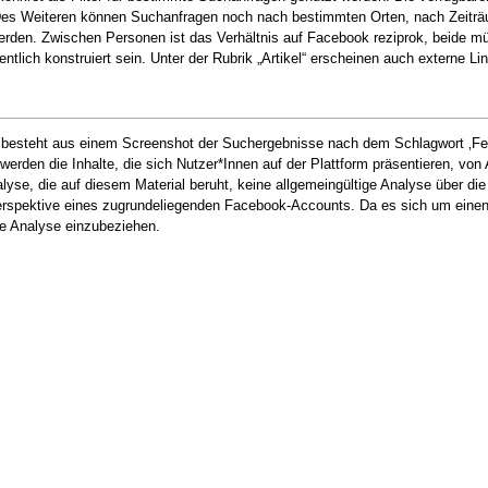
“. Des Weiteren können Suchanfragen noch nach bestimmten Orten, nach Zeitr
werden. Zwischen Personen ist das Verhältnis auf Facebook reziprok, beide mü
entlich konstruiert sein. Unter der Rubrik „Artikel“ erscheinen auch externe 
al besteht aus einem Screenshot der Suchergebnisse nach dem Schlagwort ‚F
rden die Inhalte, die sich Nutzer*Innen auf der Plattform präsentieren, von A
nalyse, die auf diesem Material beruht, keine allgemeingültige Analyse über
spektive eines zugrundeliegenden Facebook-Accounts. Da es sich um einen Sc
ie Analyse einzubeziehen.