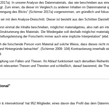
r 2017a). In unserer Analyse des Datenmaterials, das wie beschrieben aus 
egt. Zum einen, da dieser im Vergleich zu anderen Inhalten im Datenmaterial
erengung des Blicks“ (Schirmer 2017a) vorgenommen, um gründlich und fokus
 wir mit dem Analyse-Dreischritt. Dieser ist besteht aus den Schritten Darstel
erst einmal die Inhalte beschrieben, möglichst materialgetreu, also nah am int
Strukturierung des Materials. Die Wiedergabe soll deshalb möglichst material
ellungsleistung der ForscherIn immer auch eine implizite Interpretation“ (ebd.
sich die forschende Person vom Material auf solche Weise, dass dieses nicht 
intergründe betrachtet“. (Schirmer 2009: 104) Kontrastierung innerhalb eines
g.
üpfung von Fällen und Thesen. Ihr Ablauf funktioniert nach derselben Reihenfol
it relevanten Thesen und Theorien und schließlich, darauf basierend, die Theo
ional"
intersektional‘ hat 952 Mitglieder, eines davon das Profil das dem Datenmat