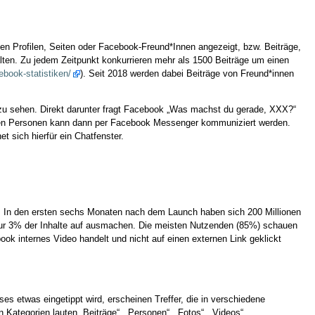
en Profilen, Seiten oder Facebook-Freund*Innen angezeigt, bzw. Beiträge,
lten. Zu jedem Zeitpunkt konkurrieren mehr als 1500 Beiträge um einen
ebook-statistiken/
). Seit 2018 werden dabei Beiträge von Freund*innen
 zu sehen. Direkt darunter fragt Facebook „Was machst du gerade, XXX?“
 diesen Personen kann dann per Facebook Messenger kommuniziert werden.
 sich hierfür ein Chatfenster.
en. In den ersten sechs Monaten nach dem Launch haben sich 200 Millionen
 nur 3% der Inhalte auf ausmachen. Die meisten Nutzenden (85%) schauen
ok internes Video handelt und nicht auf einen externen Link geklickt
s etwas eingetippt wird, erscheinen Treffer, die in verschiedene
 Kategorien lauten „Beiträge“, „Personen“, „Fotos“, „Videos“,